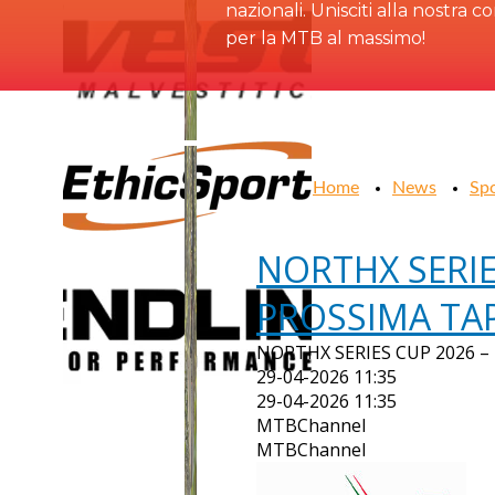
nazionali. Unisciti alla nostra 
per la MTB al massimo!
Home
News
Sp
NORTHX SERIE
PROSSIMA TA
NORTHX SERIES CUP 2026 –
29-04-2026 11:35
29-04-2026 11:35
MTBChannel
MTBChannel