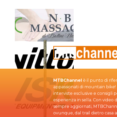
MTBChannel
è il punto di rife
appassionati di mountain bike! S
interviste esclusive e consigli 
esperienza in sella. Con video d
sempre aggiornati, MTBChann
ovunque, dal trail dietro casa 