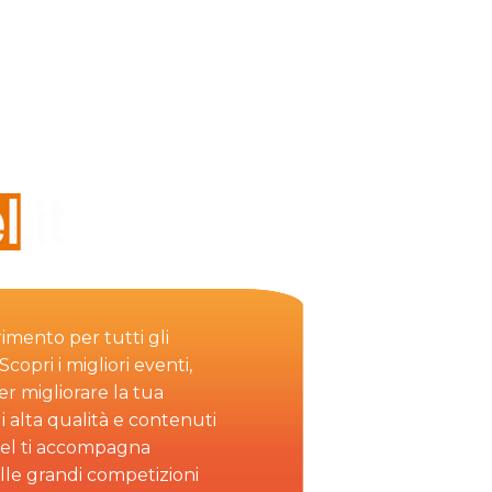
rimento per tutti gli
copri i migliori eventi,
per migliorare la tua
i alta qualità e contenuti
el ti accompagna
alle grandi competizioni