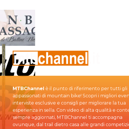
MTBChannel
è il punto di riferimento per tutti gli
appassionati di mountain bike! Scopri i migliori even
interviste esclusive e consigli per migliorare la tua
esperienza in sella. Con video di alta qualità e cont
sempre aggiornati, MTBChannel ti accompagna
ovunque, dal trail dietro casa alle grandi competizi