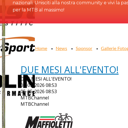
nazionali. Unisciti alla nostra community e vivi la pa
per la MTB al massimo!
Home
News
Sponsor
Gallerie Foto
DUE MESI ALL'EVENTO!
DUE MESI ALL'EVENTO!
05-05-2026 08:53
05-05-2026 08:53
MTBChannel
MTBChannel