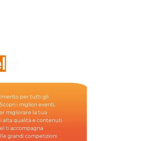
rimento per tutti gli
copri i migliori eventi,
per migliorare la tua
i alta qualità e contenuti
el ti accompagna
alle grandi competizioni