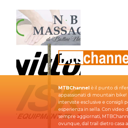
MTBChannel
è il punto di rife
appassionati di mountain bike! S
interviste esclusive e consigli 
esperienza in sella. Con video d
sempre aggiornati, MTBChann
ovunque, dal trail dietro casa 