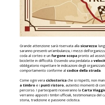
Grande attenzione sarà riservata alla
sicurezza
: lun
saranno presenti un’ambulanza, i mezzi dell’organizza
coda al corteo e un
furgone scopa
pronto ad assister
biciclette in difficoltà. Essendo una pedalata a
veloci
obbligatorio rispettare le indicazioni degli organizza
comportamento conforme al
codice della strada
.
Come ogni vera
ciclostorica
che si rispetti, non ma
a timbro
e i
punti ristoro
, autentici momenti di convi
percorso. I partecipanti riceveranno la
Carta Viaggi
verranno apposti i timbri ufficiali, testimonianza de
storia, tradizione e passione ciclistica.