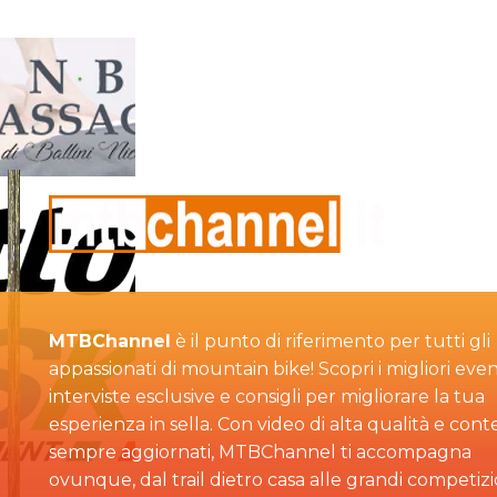
MTBChannel
è il punto di riferimento per tutti gli
appassionati di mountain bike! Scopri i migliori even
interviste esclusive e consigli per migliorare la tua
esperienza in sella. Con video di alta qualità e cont
sempre aggiornati, MTBChannel ti accompagna
ovunque, dal trail dietro casa alle grandi competizi