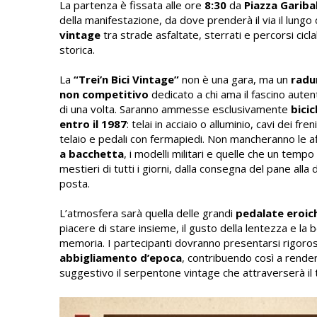
La partenza è fissata alle ore
8:30
da
Piazza Gariba
della manifestazione, da dove prenderà il via il lungo
vintage
tra strade asfaltate, sterrati e percorsi ciclab
storica.
La
“Trei’n Bici Vintage”
non è una gara, ma un
radu
non competitivo
dedicato a chi ama il fascino auten
di una volta. Saranno ammesse esclusivamente
bicic
entro il 1987
: telai in acciaio o alluminio, cavi dei fre
telaio e pedali con fermapiedi. Non mancheranno le a
a bacchetta
, i modelli militari e quelle che un tem
mestieri di tutti i giorni, dalla consegna del pane alla 
posta.
L’atmosfera sarà quella delle grandi
pedalate eroic
piacere di stare insieme, il gusto della lentezza e la b
memoria. I partecipanti dovranno presentarsi rigoro
abbigliamento d’epoca
, contribuendo così a rende
suggestivo il serpentone vintage che attraverserà il t